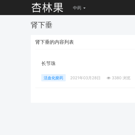
中药
肾下垂
肾下垂的内容列表
长节珠
活血化瘀药
2021年03月28日
3380 浏览