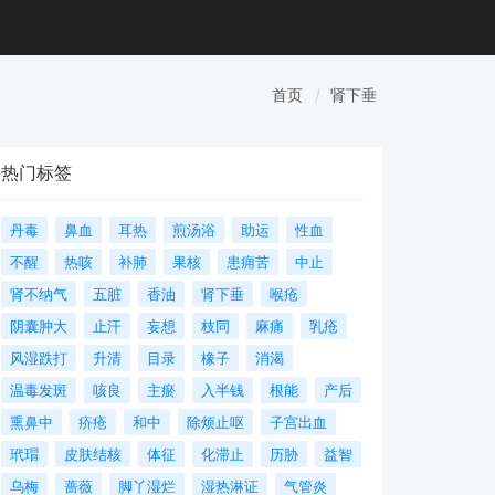
首页
肾下垂
热门标签
丹毒
鼻血
耳热
煎汤浴
助运
性血
不醒
热咳
补肺
果核
患痈苦
中止
肾不纳气
五脏
香油
肾下垂
喉疮
阴囊肿大
止汗
妄想
枝同
麻痛
乳疮
风湿跌打
升清
目录
橡子
消渴
温毒发斑
咳良
主瘀
入半钱
根能
产后
熏鼻中
疥疮
和中
除烦止呕
子宫出血
玳瑁
皮肤结核
体征
化滞止
历胁
益智
乌梅
蔷薇
脚丫湿烂
湿热淋证
气管炎