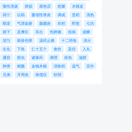
慢性溃疡
肺损
尿热涩
愈腰
木槿皮
得汁
以助
萎缩性胃炎
调成
坚积
清热
呕逆
气滞血瘀
腺腮炎
肖积
即愈
七仿
胁下
及摩疟
耳出
伤肿痛
疮病
成癣
混匀
斑疹伤寒
温经止痛
十二经络
清火
生化
下焦
仁十五个
食饮
及疠
入丸
通窃
痨虫
诸膏药
调理
疹热
滋阴
肿痹
精髓
金钱木根
消鱼积
温气
宜作
兄弟
牙周炎
侏儒症
软弱