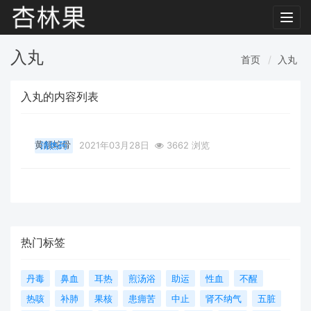
Toggl
navig
入丸
首页
入丸
入丸的内容列表
黄颔蛇骨
清热药
2021年03月28日
3662 浏览
热门标签
丹毒
鼻血
耳热
煎汤浴
助运
性血
不醒
热咳
补肺
果核
患痈苦
中止
肾不纳气
五脏