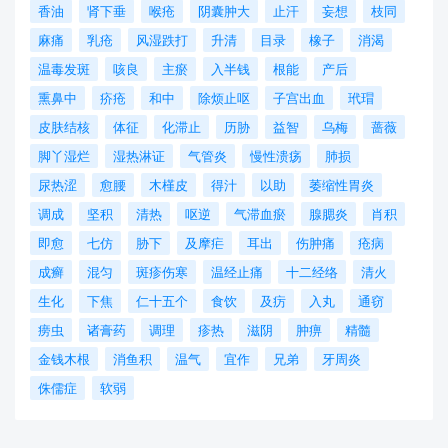
香油
肾下垂
喉疮
阴囊肿大
止汗
妄想
枝同
麻痛
乳疮
风湿跌打
升清
目录
橡子
消渴
温毒发斑
咳良
主瘀
入半钱
根能
产后
熏鼻中
疥疮
和中
除烦止呕
子宫出血
玳瑁
皮肤结核
体征
化滞止
历胁
益智
乌梅
蔷薇
脚丫湿烂
湿热淋证
气管炎
慢性溃疡
肺损
尿热涩
愈腰
木槿皮
得汁
以助
萎缩性胃炎
调成
坚积
清热
呕逆
气滞血瘀
腺腮炎
肖积
即愈
七仿
胁下
及摩疟
耳出
伤肿痛
疮病
成癣
混匀
斑疹伤寒
温经止痛
十二经络
清火
生化
下焦
仁十五个
食饮
及疠
入丸
通窃
痨虫
诸膏药
调理
疹热
滋阴
肿痹
精髓
金钱木根
消鱼积
温气
宜作
兄弟
牙周炎
侏儒症
软弱