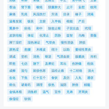
热咳
补肺
果核
患痈苦
中止
肾不纳气
五脏
香油
肾下垂
喉疮
阴囊肿大
止汗
妄想
枝同
麻痛
乳疮
风湿跌打
升清
目录
橡子
消渴
温毒发斑
咳良
主瘀
入半钱
根能
产后
熏鼻中
疥疮
和中
除烦止呕
子宫出血
玳瑁
皮肤结核
体征
化滞止
历胁
益智
乌梅
蔷薇
脚丫湿烂
湿热淋证
气管炎
慢性溃疡
肺损
尿热涩
愈腰
木槿皮
得汁
以助
萎缩性胃炎
调成
坚积
清热
呕逆
气滞血瘀
腺腮炎
肖积
即愈
七仿
胁下
及摩疟
耳出
伤肿痛
疮病
成癣
混匀
斑疹伤寒
温经止痛
十二经络
清火
生化
下焦
仁十五个
食饮
及疠
入丸
通窃
痨虫
诸膏药
调理
疹热
滋阴
肿痹
精髓
金钱木根
消鱼积
温气
宜作
兄弟
牙周炎
侏儒症
软弱