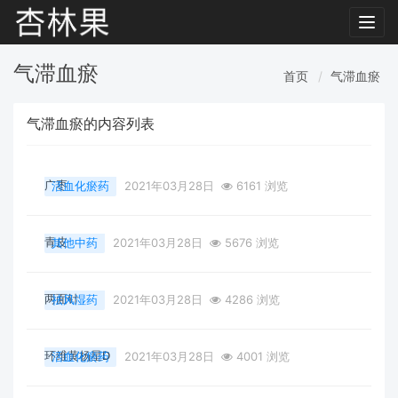
Toggl
navig
气滞血瘀
首页
气滞血瘀
气滞血瘀的内容列表
广枣
活血化瘀药
2021年03月28日
6161 浏览
青皮
其他中药
2021年03月28日
5676 浏览
两面针
祛风湿药
2021年03月28日
4286 浏览
环维黄杨星D
活血化瘀药
2021年03月28日
4001 浏览