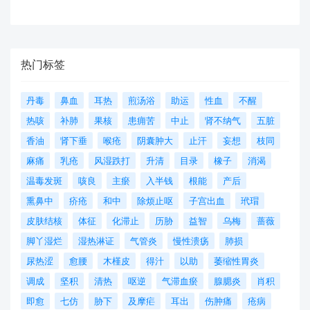
热门标签
丹毒
鼻血
耳热
煎汤浴
助运
性血
不醒
热咳
补肺
果核
患痈苦
中止
肾不纳气
五脏
香油
肾下垂
喉疮
阴囊肿大
止汗
妄想
枝同
麻痛
乳疮
风湿跌打
升清
目录
橡子
消渴
温毒发斑
咳良
主瘀
入半钱
根能
产后
熏鼻中
疥疮
和中
除烦止呕
子宫出血
玳瑁
皮肤结核
体征
化滞止
历胁
益智
乌梅
蔷薇
脚丫湿烂
湿热淋证
气管炎
慢性溃疡
肺损
尿热涩
愈腰
木槿皮
得汁
以助
萎缩性胃炎
调成
坚积
清热
呕逆
气滞血瘀
腺腮炎
肖积
即愈
七仿
胁下
及摩疟
耳出
伤肿痛
疮病