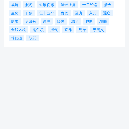
成癣
混匀
斑疹伤寒
温经止痛
十二经络
清火
生化
下焦
仁十五个
食饮
及疠
入丸
通窃
痨虫
诸膏药
调理
疹热
滋阴
肿痹
精髓
金钱木根
消鱼积
温气
宜作
兄弟
牙周炎
侏儒症
软弱