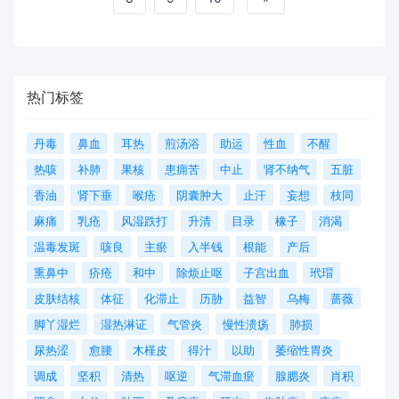
热门标签
丹毒
鼻血
耳热
煎汤浴
助运
性血
不醒
热咳
补肺
果核
患痈苦
中止
肾不纳气
五脏
香油
肾下垂
喉疮
阴囊肿大
止汗
妄想
枝同
麻痛
乳疮
风湿跌打
升清
目录
橡子
消渴
温毒发斑
咳良
主瘀
入半钱
根能
产后
熏鼻中
疥疮
和中
除烦止呕
子宫出血
玳瑁
皮肤结核
体征
化滞止
历胁
益智
乌梅
蔷薇
脚丫湿烂
湿热淋证
气管炎
慢性溃疡
肺损
尿热涩
愈腰
木槿皮
得汁
以助
萎缩性胃炎
调成
坚积
清热
呕逆
气滞血瘀
腺腮炎
肖积