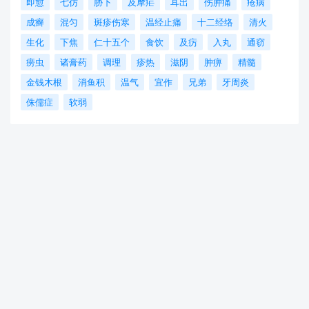
即愈
七仿
胁下
及摩疟
耳出
伤肿痛
疮病
成癣
混匀
斑疹伤寒
温经止痛
十二经络
清火
生化
下焦
仁十五个
食饮
及疠
入丸
通窃
痨虫
诸膏药
调理
疹热
滋阴
肿痹
精髓
金钱木根
消鱼积
温气
宜作
兄弟
牙周炎
侏儒症
软弱