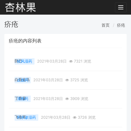
Toggl
navig
疥疮
首页
疥疮
疥疮的内容列表
防己
祛风湿药
2021年03月28日
7321 浏览
白骨走马
止血药
2021年03月28日
3725 浏览
丁香蓼
清热药
2021年03月28日
3909 浏览
飞燕草
利水渗湿药
2021年03月28日
3726 浏览