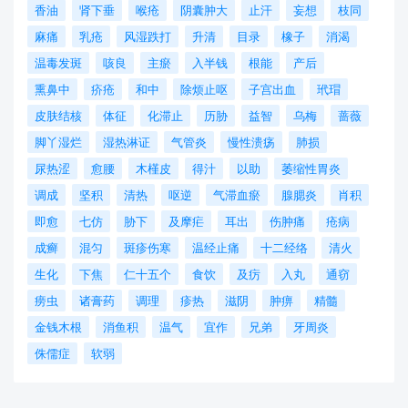
香油
肾下垂
喉疮
阴囊肿大
止汗
妄想
枝同
麻痛
乳疮
风湿跌打
升清
目录
橡子
消渴
温毒发斑
咳良
主瘀
入半钱
根能
产后
熏鼻中
疥疮
和中
除烦止呕
子宫出血
玳瑁
皮肤结核
体征
化滞止
历胁
益智
乌梅
蔷薇
脚丫湿烂
湿热淋证
气管炎
慢性溃疡
肺损
尿热涩
愈腰
木槿皮
得汁
以助
萎缩性胃炎
调成
坚积
清热
呕逆
气滞血瘀
腺腮炎
肖积
即愈
七仿
胁下
及摩疟
耳出
伤肿痛
疮病
成癣
混匀
斑疹伤寒
温经止痛
十二经络
清火
生化
下焦
仁十五个
食饮
及疠
入丸
通窃
痨虫
诸膏药
调理
疹热
滋阴
肿痹
精髓
金钱木根
消鱼积
温气
宜作
兄弟
牙周炎
侏儒症
软弱