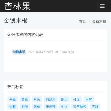
Toggl
navig
金钱木根
首页
金钱木根
金钱木根的内容列表
金钱木根
补益药
2021年03月28日
3744 浏览
热门标签
丹毒
鼻血
耳热
煎汤浴
助运
性血
不醒
热咳
补肺
果核
患痈苦
中止
肾不纳气
五脏