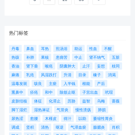
热门标签
丹毒
鼻血
耳热
煎汤浴
助运
性血
不醒
热咳
补肺
果核
患痈苦
中止
肾不纳气
五脏
香油
肾下垂
喉疮
阴囊肿大
止汗
妄想
枝同
麻痛
乳疮
风湿跌打
升清
目录
橡子
消渴
温毒发斑
咳良
主瘀
入半钱
根能
产后
熏鼻中
疥疮
和中
除烦止呕
子宫出血
玳瑁
皮肤结核
体征
化滞止
历胁
益智
乌梅
蔷薇
脚丫湿烂
湿热淋证
气管炎
慢性溃疡
肺损
尿热涩
愈腰
木槿皮
得汁
以助
萎缩性胃炎
调成
坚积
清热
呕逆
气滞血瘀
腺腮炎
肖积