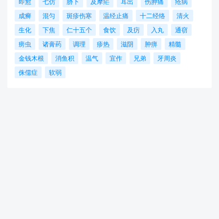
即愈
七仿
胁下
及摩疟
耳出
伤肿痛
疮病
成癣
混匀
斑疹伤寒
温经止痛
十二经络
清火
生化
下焦
仁十五个
食饮
及疠
入丸
通窃
痨虫
诸膏药
调理
疹热
滋阴
肿痹
精髓
金钱木根
消鱼积
温气
宜作
兄弟
牙周炎
侏儒症
软弱