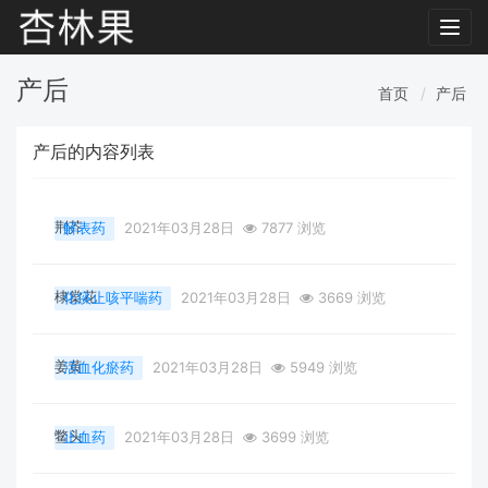
Toggl
navig
产后
首页
产后
产后的内容列表
荆芥
解表药
2021年03月28日
7877 浏览
棣棠花
化痰止咳平喘药
2021年03月28日
3669 浏览
姜黄
活血化瘀药
2021年03月28日
5949 浏览
鳖头
止血药
2021年03月28日
3699 浏览