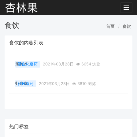
Toggl
navig
食饮
首页
食饮
食饮的内容列表
蓬莪术
活血化瘀药
2021年03月28日
6654 浏览
虾壳钱
祛风湿药
2021年03月28日
3810 浏览
热门标签