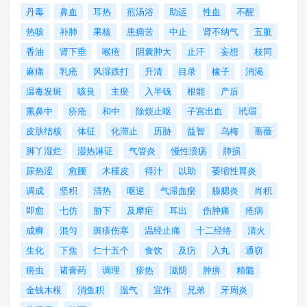
丹毒
鼻血
耳热
煎汤浴
助运
性血
不醒
热咳
补肺
果核
患痈苦
中止
肾不纳气
五脏
香油
肾下垂
喉疮
阴囊肿大
止汗
妄想
枝同
麻痛
乳疮
风湿跌打
升清
目录
橡子
消渴
温毒发斑
咳良
主瘀
入半钱
根能
产后
熏鼻中
疥疮
和中
除烦止呕
子宫出血
玳瑁
皮肤结核
体征
化滞止
历胁
益智
乌梅
蔷薇
脚丫湿烂
湿热淋证
气管炎
慢性溃疡
肺损
尿热涩
愈腰
木槿皮
得汁
以助
萎缩性胃炎
调成
坚积
清热
呕逆
气滞血瘀
腺腮炎
肖积
即愈
七仿
胁下
及摩疟
耳出
伤肿痛
疮病
成癣
混匀
斑疹伤寒
温经止痛
十二经络
清火
生化
下焦
仁十五个
食饮
及疠
入丸
通窃
痨虫
诸膏药
调理
疹热
滋阴
肿痹
精髓
金钱木根
消鱼积
温气
宜作
兄弟
牙周炎