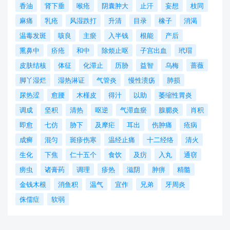
香油
肾下垂
喉疮
阴囊肿大
止汗
妄想
枝同
麻痛
乳疮
风湿跌打
升清
目录
橡子
消渴
温毒发斑
咳良
主瘀
入半钱
根能
产后
熏鼻中
疥疮
和中
除烦止呕
子宫出血
玳瑁
皮肤结核
体征
化滞止
历胁
益智
乌梅
蔷薇
脚丫湿烂
湿热淋证
气管炎
慢性溃疡
肺损
尿热涩
愈腰
木槿皮
得汁
以助
萎缩性胃炎
调成
坚积
清热
呕逆
气滞血瘀
腺腮炎
肖积
即愈
七仿
胁下
及摩疟
耳出
伤肿痛
疮病
成癣
混匀
斑疹伤寒
温经止痛
十二经络
清火
生化
下焦
仁十五个
食饮
及疠
入丸
通窃
痨虫
诸膏药
调理
疹热
滋阴
肿痹
精髓
金钱木根
消鱼积
温气
宜作
兄弟
牙周炎
侏儒症
软弱