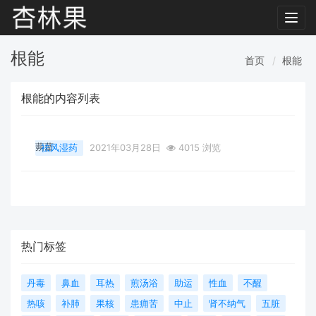
Toggl
navig
根能
首页
根能
根能的内容列表
蒴藋
祛风湿药
2021年03月28日
4015 浏览
热门标签
丹毒
鼻血
耳热
煎汤浴
助运
性血
不醒
热咳
补肺
果核
患痈苦
中止
肾不纳气
五脏