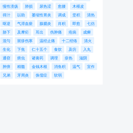
慢性溃疡
肺损
尿热涩
愈腰
木槿皮
得汁
以助
萎缩性胃炎
调成
坚积
清热
呕逆
气滞血瘀
腺腮炎
肖积
即愈
七仿
胁下
及摩疟
耳出
伤肿痛
疮病
成癣
混匀
斑疹伤寒
温经止痛
十二经络
清火
生化
下焦
仁十五个
食饮
及疠
入丸
通窃
痨虫
诸膏药
调理
疹热
滋阴
肿痹
精髓
金钱木根
消鱼积
温气
宜作
兄弟
牙周炎
侏儒症
软弱