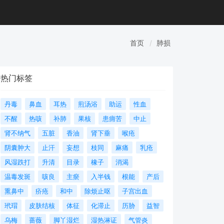
首页
肺损
热门标签
丹毒
鼻血
耳热
煎汤浴
助运
性血
不醒
热咳
补肺
果核
患痈苦
中止
肾不纳气
五脏
香油
肾下垂
喉疮
阴囊肿大
止汗
妄想
枝同
麻痛
乳疮
风湿跌打
升清
目录
橡子
消渴
温毒发斑
咳良
主瘀
入半钱
根能
产后
熏鼻中
疥疮
和中
除烦止呕
子宫出血
玳瑁
皮肤结核
体征
化滞止
历胁
益智
乌梅
蔷薇
脚丫湿烂
湿热淋证
气管炎