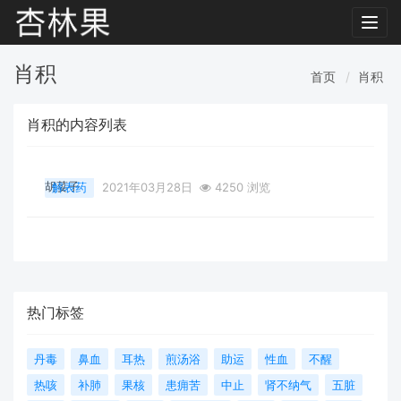
Toggl
navig
肖积
首页
肖积
肖积的内容列表
胡荽子
解表药
2021年03月28日
4250 浏览
热门标签
丹毒
鼻血
耳热
煎汤浴
助运
性血
不醒
热咳
补肺
果核
患痈苦
中止
肾不纳气
五脏