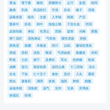
香油
肾下垂
喉疮
阴囊肿大
止汗
妄想
枝同
麻痛
乳疮
风湿跌打
升清
目录
橡子
消渴
温毒发斑
咳良
主瘀
入半钱
根能
产后
熏鼻中
疥疮
和中
除烦止呕
子宫出血
玳瑁
皮肤结核
体征
化滞止
历胁
益智
乌梅
蔷薇
脚丫湿烂
湿热淋证
气管炎
慢性溃疡
肺损
尿热涩
愈腰
木槿皮
得汁
以助
萎缩性胃炎
调成
坚积
清热
呕逆
气滞血瘀
腺腮炎
肖积
即愈
七仿
胁下
及摩疟
耳出
伤肿痛
疮病
成癣
混匀
斑疹伤寒
温经止痛
十二经络
清火
生化
下焦
仁十五个
食饮
及疠
入丸
通窃
痨虫
诸膏药
调理
疹热
滋阴
肿痹
精髓
金钱木根
消鱼积
温气
宜作
兄弟
牙周炎
侏儒症
软弱