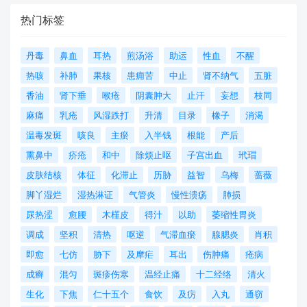
热门标签
丹毒
鼻血
耳热
煎汤浴
助运
性血
不醒
热咳
补肺
果核
患痈苦
中止
肾不纳气
五脏
香油
肾下垂
喉疮
阴囊肿大
止汗
妄想
枝同
麻痛
乳疮
风湿跌打
升清
目录
橡子
消渴
温毒发斑
咳良
主瘀
入半钱
根能
产后
熏鼻中
疥疮
和中
除烦止呕
子宫出血
玳瑁
皮肤结核
体征
化滞止
历胁
益智
乌梅
蔷薇
脚丫湿烂
湿热淋证
气管炎
慢性溃疡
肺损
尿热涩
愈腰
木槿皮
得汁
以助
萎缩性胃炎
调成
坚积
清热
呕逆
气滞血瘀
腺腮炎
肖积
即愈
七仿
胁下
及摩疟
耳出
伤肿痛
疮病
成癣
混匀
斑疹伤寒
温经止痛
十二经络
清火
生化
下焦
仁十五个
食饮
及疠
入丸
通窃