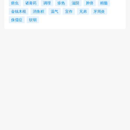
痨虫
诸膏药
调理
疹热
滋阴
肿痹
精髓
金钱木根
消鱼积
温气
宜作
兄弟
牙周炎
侏儒症
软弱