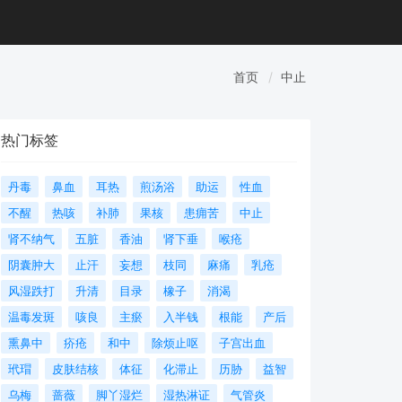
首页
中止
热门标签
丹毒
鼻血
耳热
煎汤浴
助运
性血
不醒
热咳
补肺
果核
患痈苦
中止
肾不纳气
五脏
香油
肾下垂
喉疮
阴囊肿大
止汗
妄想
枝同
麻痛
乳疮
风湿跌打
升清
目录
橡子
消渴
温毒发斑
咳良
主瘀
入半钱
根能
产后
熏鼻中
疥疮
和中
除烦止呕
子宫出血
玳瑁
皮肤结核
体征
化滞止
历胁
益智
乌梅
蔷薇
脚丫湿烂
湿热淋证
气管炎