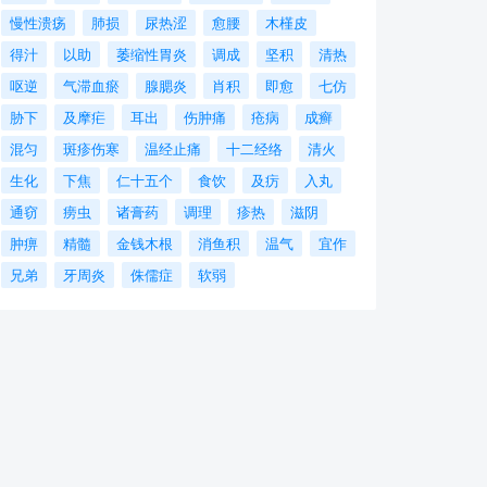
慢性溃疡
肺损
尿热涩
愈腰
木槿皮
得汁
以助
萎缩性胃炎
调成
坚积
清热
呕逆
气滞血瘀
腺腮炎
肖积
即愈
七仿
胁下
及摩疟
耳出
伤肿痛
疮病
成癣
混匀
斑疹伤寒
温经止痛
十二经络
清火
生化
下焦
仁十五个
食饮
及疠
入丸
通窃
痨虫
诸膏药
调理
疹热
滋阴
肿痹
精髓
金钱木根
消鱼积
温气
宜作
兄弟
牙周炎
侏儒症
软弱